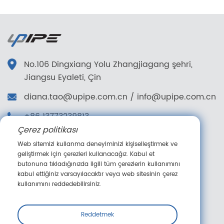
No.106 Dingxiang Yolu Zhangjiagang şehri,
Jiangsu Eyaleti, Çin
diana.tao@upipe.com.cn
/
info@upipe.com.cn
+86 13773239813
Çerez politikası
+86 13773239813
Web sitemizi kullanma deneyiminizi kişiselleştirmek ve
Bizi takip edin
geliştirmek için çerezleri kullanacağız. Kabul et
butonuna tıkladığınızda ilgili tüm çerezlerin kullanımını
kabul ettiğiniz varsayılacaktır veya web sitesinin çerez
kullanımını reddedebilirsiniz.
Çevrimiçi mesaj
Reddetmek