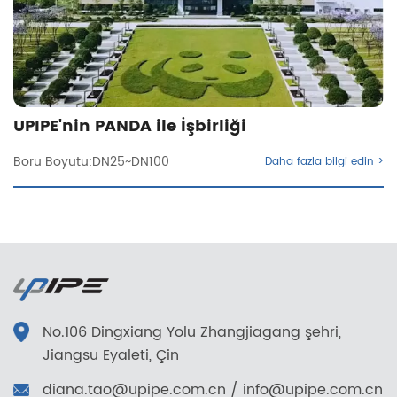
UPIPE'nin PANDA ile İşbirliği
Boru Boyutu:DN25~DN100
Daha fazla bilgi edin >
No.106 Dingxiang Yolu Zhangjiagang şehri,
Jiangsu Eyaleti, Çin
diana.tao@upipe.com.cn
/
info@upipe.com.cn