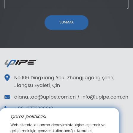
SUNMAK
No.106 Dingxiang Yolu Zhangjiagang şehri,
Jiangsu Eyaleti, Çin
diana.tao@upipe.com.cn
/
info@upipe.com.cn
+86 13773239813
Çerez politikası
+86 13773239813
Web sitemizi kullanma deneyiminizi kişiselleştirmek ve
Bizi takip edin
geliştirmek için çerezleri kullanacağız. Kabul et